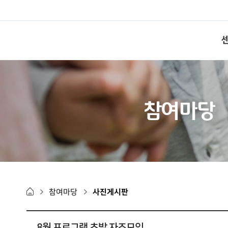
참여마당
참여마당
사진게시판
8월 프로그램 초발 자조모임